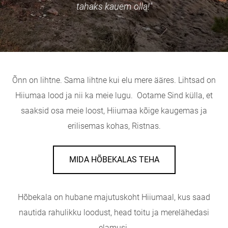
tahaks kauem olla!"
Õnn on lihtne. Sama lihtne kui elu mere ääres. Lihtsad on
Hiiumaa lood ja nii ka meie lugu.
Ootame Sind külla, et
saaksid osa meie loost,
Hiiumaa kõige kaugemas ja
erilisemas kohas, Ristnas.
MIDA HÕBEKALAS TEHA
Hõbekala on hubane majutuskoht Hiiumaal, kus saad
nautida rahulikku loodust, head toitu ja merelähedasi
elamusi.