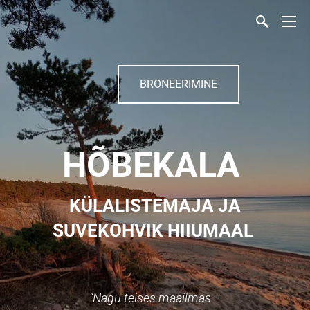
BRONEERIMINE
HÕBEKALA
KÜLALISTEMAJA JA
SUVEKOHVIK HIIUMAAL
“Nagu teises maailmas –